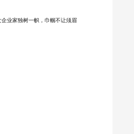
女企业家独树一帜，巾帼不让须眉